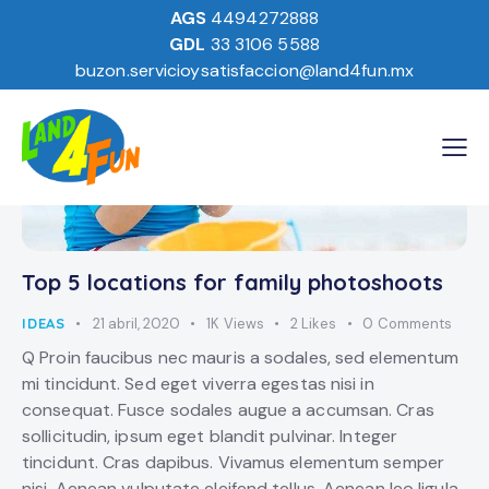
AGS
4494272888
GDL
33 3106 5588
buzon.servicioysatisfaccion@land4fun.mx
Top 5 locations for family photoshoots
IDEAS
21 abril, 2020
1K
Views
2
Likes
0
Comments
Q Proin faucibus nec mauris a sodales, sed elementum
mi tincidunt. Sed eget viverra egestas nisi in
consequat. Fusce sodales augue a accumsan. Cras
sollicitudin, ipsum eget blandit pulvinar. Integer
tincidunt. Cras dapibus. Vivamus elementum semper
nisi. Aenean vulputate eleifend tellus. Aenean leo ligula,