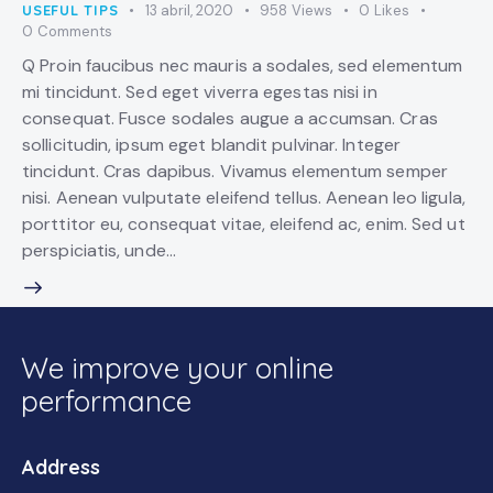
USEFUL TIPS
13 abril, 2020
958
Views
0
Likes
0
Comments
Q Proin faucibus nec mauris a sodales, sed elementum
mi tincidunt. Sed eget viverra egestas nisi in
consequat. Fusce sodales augue a accumsan. Cras
sollicitudin, ipsum eget blandit pulvinar. Integer
tincidunt. Cras dapibus. Vivamus elementum semper
nisi. Aenean vulputate eleifend tellus. Aenean leo ligula,
porttitor eu, consequat vitae, eleifend ac, enim. Sed ut
perspiciatis, unde…
We improve your online
performance
Address