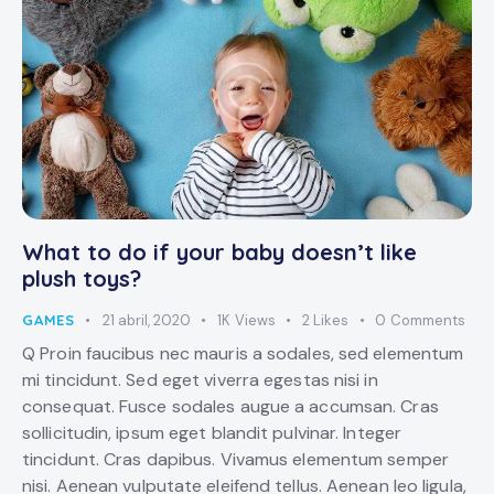
What to do if your baby doesn’t like
plush toys?
GAMES
21 abril, 2020
1K
Views
2
Likes
0
Comments
Q Proin faucibus nec mauris a sodales, sed elementum
mi tincidunt. Sed eget viverra egestas nisi in
consequat. Fusce sodales augue a accumsan. Cras
sollicitudin, ipsum eget blandit pulvinar. Integer
tincidunt. Cras dapibus. Vivamus elementum semper
nisi. Aenean vulputate eleifend tellus. Aenean leo ligula,