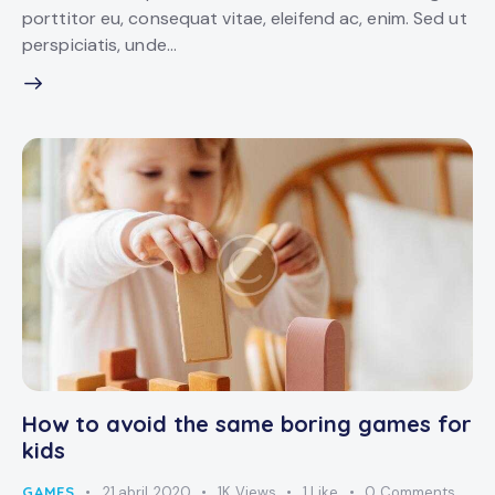
porttitor eu, consequat vitae, eleifend ac, enim. Sed ut
perspiciatis, unde…
How to avoid the same boring games for
kids
GAMES
21 abril, 2020
1K
Views
1
Like
0
Comments