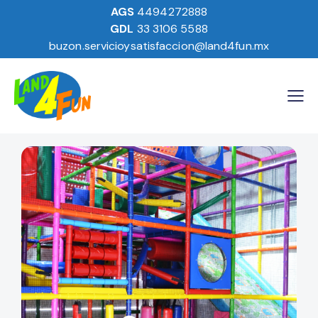
AGS
4494272888
GDL
33 3106 5588
buzon.servicioysatisfaccion@land4fun.mx