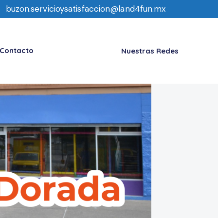
buzon.servicioysatisfaccion@land4fun.mx
Contacto
Nuestras Redes