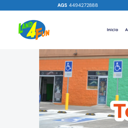
AGS
4494272888
Inicio
A