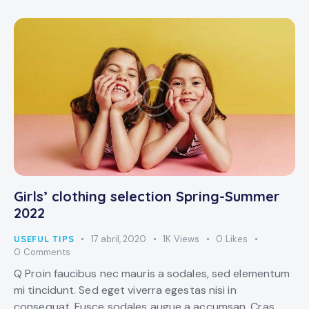
Girls’ clothing selection Spring-Summer
2022
USEFUL TIPS
17 abril, 2020
1K
Views
0
Likes
0
Comments
Q Proin faucibus nec mauris a sodales, sed elementum
mi tincidunt. Sed eget viverra egestas nisi in
consequat. Fusce sodales augue a accumsan. Cras