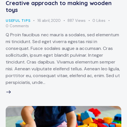
Creative approach to making wooden
toys
USEFUL TIPS
16 abril, 2020
887
Views
0
Likes
0
Comments
Q Proin faucibus nec mauris a sodales, sed elementum
mi tincidunt. Sed eget viverra egestas nisi in
consequat. Fusce sodales augue a accumsan. Cras
sollicitudin, ipsum eget blandit pulvinar. Integer
tincidunt. Cras dapibus. Vivamus elementum semper
nisi. Aenean vulputate eleifend tellus. Aenean leo ligula,
porttitor eu, consequat vitae, eleifend ac, enim. Sed ut
perspiciatis, unde…