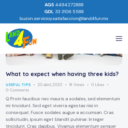
AGS
4494272888
GDL
33 3106 5588
buzon.servicioysatisfaccion@land4fun.mx
What to expect when having three kids?
USEFUL TIPS
20 abril, 2020
1K
Views
0
Likes
0
Comments
Q Proin faucibus nec mauris a sodales, sed elementum
mi tincidunt. Sed eget viverra egestas nisi in
consequat. Fusce sodales augue a accumsan. Cras
sollicitudin, ipsum eget blandit pulvinar. Integer
tincidunt. Cras dapibus. Vivamus elementum semper