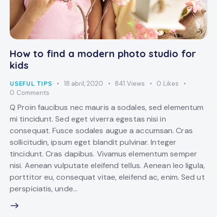
How to find a modern photo studio for
kids
USEFUL TIPS
18 abril, 2020
841
Views
0
Likes
0
Comments
Q Proin faucibus nec mauris a sodales, sed elementum
mi tincidunt. Sed eget viverra egestas nisi in
consequat. Fusce sodales augue a accumsan. Cras
sollicitudin, ipsum eget blandit pulvinar. Integer
tincidunt. Cras dapibus. Vivamus elementum semper
nisi. Aenean vulputate eleifend tellus. Aenean leo ligula,
porttitor eu, consequat vitae, eleifend ac, enim. Sed ut
perspiciatis, unde…