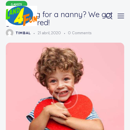
GAMES
Searching for a nanny? We got
you covered!
TIMBAL
21 abril, 2020
0
Comments