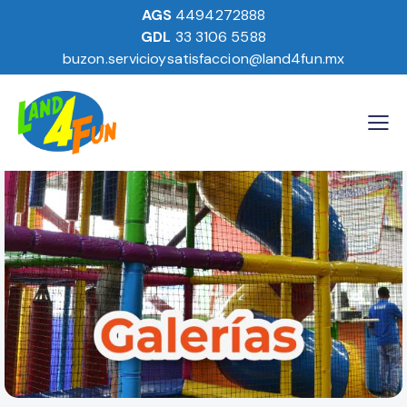
AGS
4494272888
GDL
33 3106 5588
buzon.servicioysatisfaccion@land4fun.mx