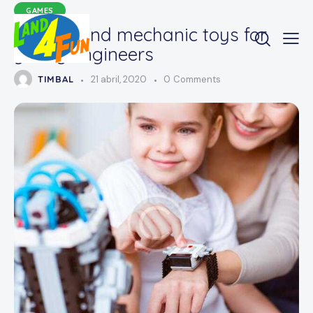
GAMES
Robots and mechanic toys for
young engineers
TIMBAL
21 abril, 2020
0
Comments