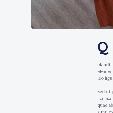
Q
blandit
element
leo ligu
Sed ut 
accusa
quae ab
sunt, e