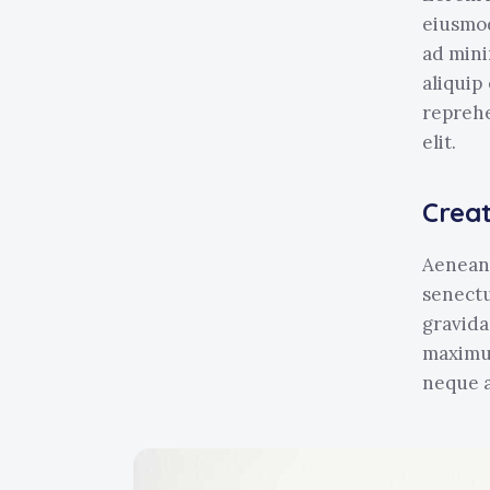
eiusmod
ad mini
aliquip
reprehe
elit.
Creat
Aenean 
senectu
gravida,
maximus
neque a