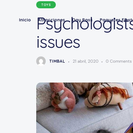
TOYS
Psychologists
Inicio
Atracciones
Day Pass
Paquetes Fiest
issues
TIMBAL
21 abril, 2020
0
Comments