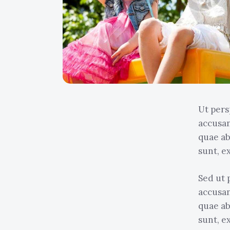
Ut pers
accusa
quae ab
sunt, e
Sed ut 
accusa
quae ab
sunt, e