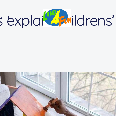
 explain childrens
a