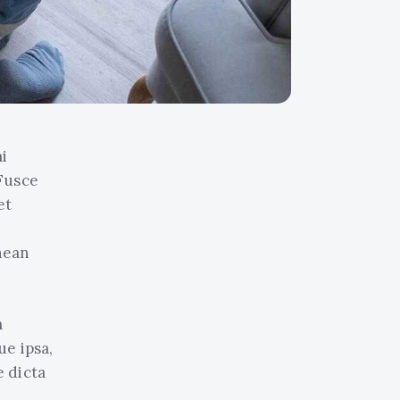
i
 Fusce
et
nean
m
e ipsa,
e dicta