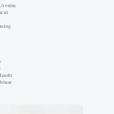
 Ut enim
i ut
scing
e
e
blandit
lvinar