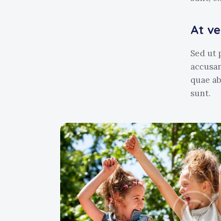
At v
Sed ut 
accusa
quae ab
sunt.