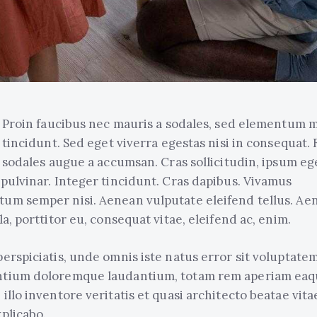
Proin faucibus nec mauris a sodales, sed elementum m
tincidunt. Sed eget viverra egestas nisi in consequat.
sodales augue a accumsan. Cras sollicitudin, ipsum eg
 pulvinar. Integer tincidunt. Cras dapibus. Vivamus
um semper nisi. Aenean vulputate eleifend tellus. Ae
la, porttitor eu, consequat vitae, eleifend ac, enim.
perspiciatis, unde omnis iste natus error sit voluptate
ntium doloremque laudantium, totam rem aperiam eaqu
 illo inventore veritatis et quasi architecto beatae vita
xplicabo.