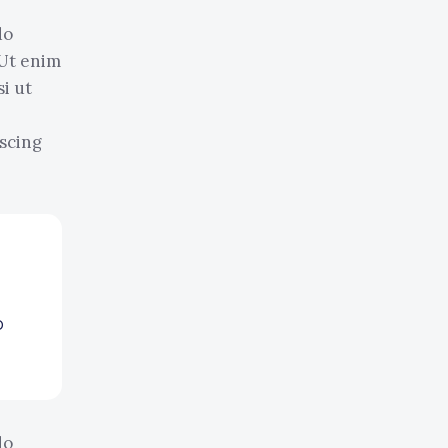
do
 Ut enim
i ut
scing
o
do