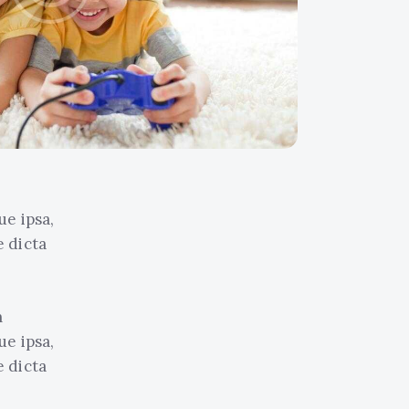
e ipsa,
e dicta
m
e ipsa,
e dicta