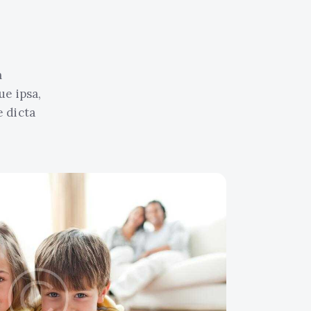
m
e ipsa,
e dicta