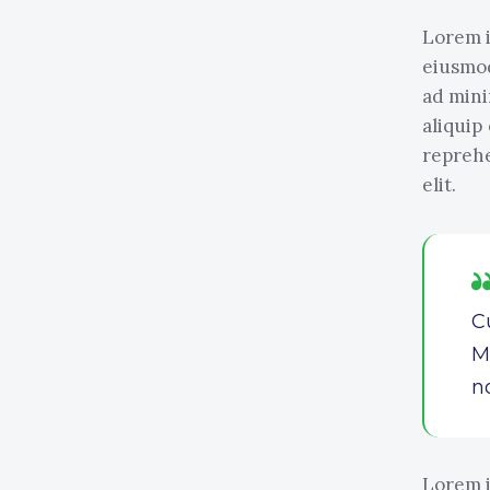
Lorem i
eiusmod
ad mini
aliquip
reprehe
elit.
C
M
n
Lorem i