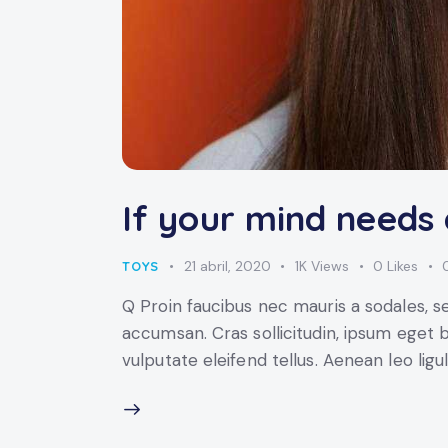
If your mind needs 
21 abril, 2020
1K
Views
0
Likes
TOYS
Q Proin faucibus nec mauris a sodales, s
accumsan. Cras sollicitudin, ipsum eget 
vulputate eleifend tellus. Aenean leo ligu