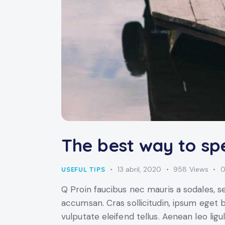
The best way to sp
13 abril, 2020
958
Views
USEFUL TIPS
Q Proin faucibus nec mauris a sodales, s
accumsan. Cras sollicitudin, ipsum eget 
vulputate eleifend tellus. Aenean leo ligu