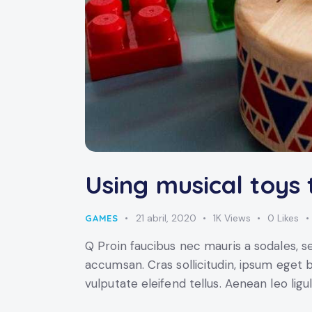
Using musical toys 
21 abril, 2020
1K
Views
0
Likes
GAMES
Q Proin faucibus nec mauris a sodales, s
accumsan. Cras sollicitudin, ipsum eget 
vulputate eleifend tellus. Aenean leo ligu