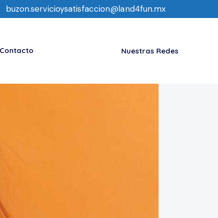
buzon.servicioysatisfaccion@land4fun.mx
Contacto
Nuestras Redes