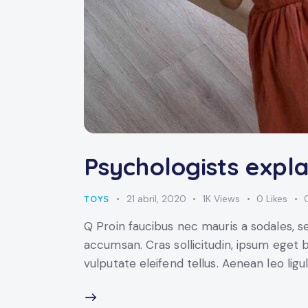
Psychologists expla
21 abril, 2020
1K
Views
0
Likes
TOYS
Q Proin faucibus nec mauris a sodales, s
accumsan. Cras sollicitudin, ipsum eget 
vulputate eleifend tellus. Aenean leo ligu