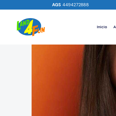
AGS
4494272888
Inicio
A