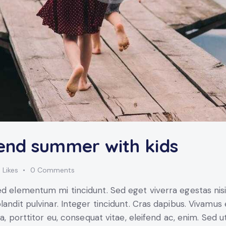
end summer with kids
0
Likes
0
Comments
ed elementum mi tincidunt. Sed eget viverra egestas nis
blandit pulvinar. Integer tincidunt. Cras dapibus. Vivam
la, porttitor eu, consequat vitae, eleifend ac, enim. Sed u