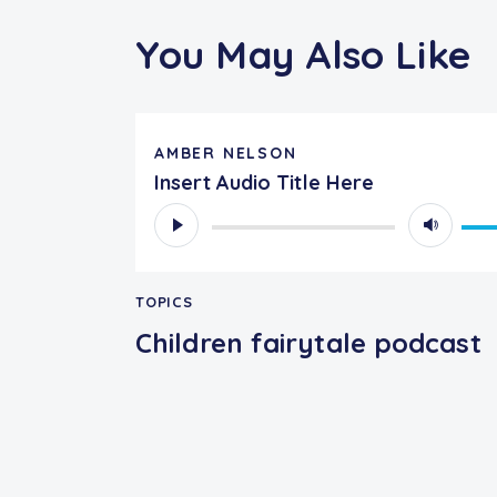
You May Also Like
AMBER NELSON
Insert Audio Title Here
Reproductor
Util
de
las
audio
tecl
TOPICS
de
flec
Children fairytale podcast
arr
par
aum
o
dism