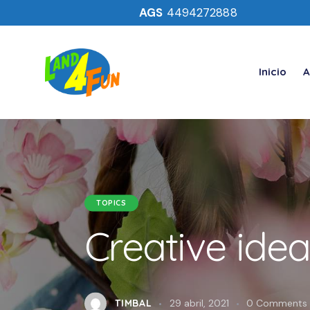
AGS
4494272888
Inicio
A
TOPICS
Creative idea
TIMBAL
29 abril, 2021
0
Comments