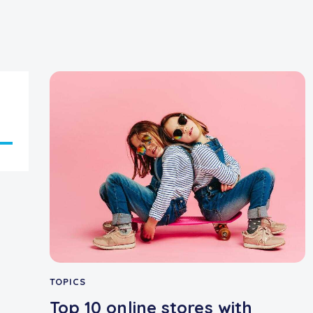
iza
as
ha
iba/abajo
a
entar
TOPICS
Top 10 online stores with
inuir