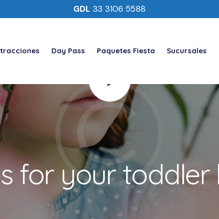
GDL
33 3106 5588
tracciones
Day Pass
Paquetes Fiesta
Sucursales
s for your toddler