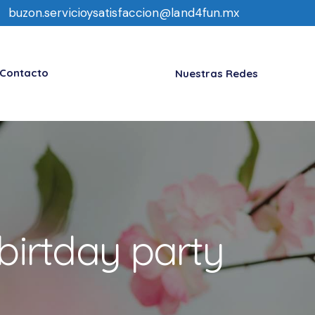
buzon.servicioysatisfaccion@land4fun.mx
Contacto
Nuestras Redes
 birtday party