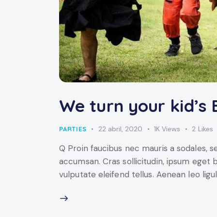
We turn your kid’s 
22 abril, 2020
1K
Views
2
Likes
PARTIES
Q Proin faucibus nec mauris a sodales, s
accumsan. Cras sollicitudin, ipsum eget 
vulputate eleifend tellus. Aenean leo ligu