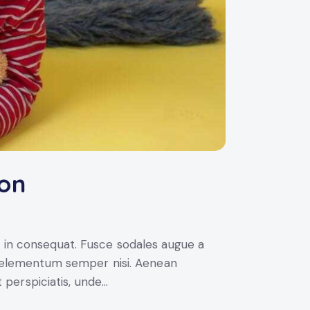
ion
i in consequat. Fusce sodales augue a
us elementum semper nisi. Aenean
t perspiciatis, unde…