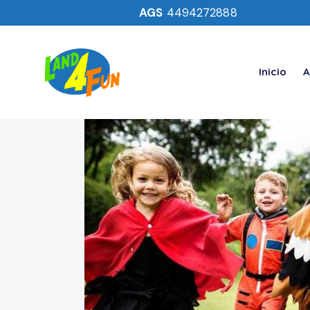
AGS
4494272888
Inicio
A