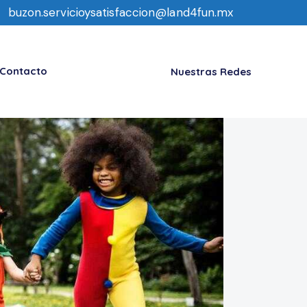
buzon.servicioysatisfaccion@land4fun.mx
Contacto
Nuestras Redes