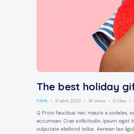
The best holiday gi
21 abril, 2020
2K
Views
0
Likes
TOYS
Q Proin faucibus nec mauris a sodales, s
accumsan. Cras sollicitudin, ipsum eget 
vulputate eleifend tellus. Aenean leo ligu