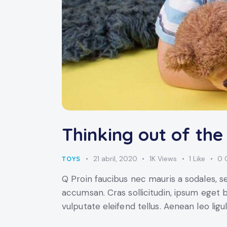
Thinking out of th
21 abril, 2020
1K
Views
1
Like
0
TOYS
Q Proin faucibus nec mauris a sodales, s
accumsan. Cras sollicitudin, ipsum eget 
vulputate eleifend tellus. Aenean leo ligu