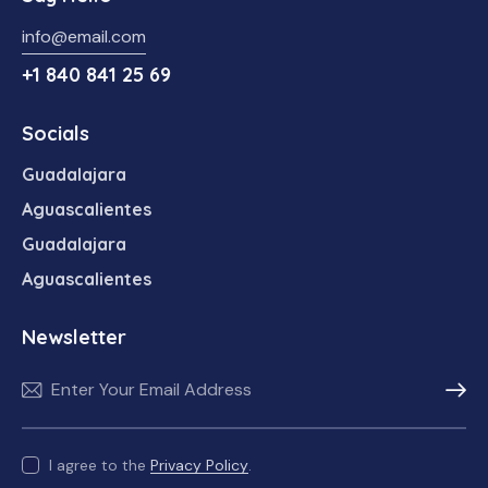
info@email.com
+1 840 841 25 69
Socials
Guadalajara
Aguascalientes
Guadalajara
Aguascalientes
Newsletter
Subscr
I agree to the
Privacy Policy
.