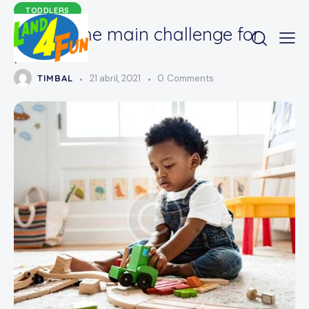
TODDLERS
What’s the main challenge for
parents?
TIMBAL
21 abril, 2021
0
Comments