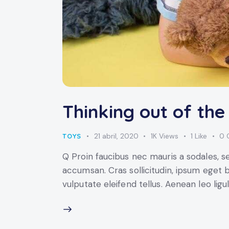
Thinking out of th
21 abril, 2020
1K
Views
1
Like
0
TOYS
Q Proin faucibus nec mauris a sodales, s
accumsan. Cras sollicitudin, ipsum eget 
vulputate eleifend tellus. Aenean leo ligu