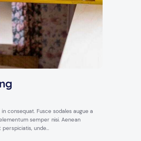
ing
i in consequat. Fusce sodales augue a
us elementum semper nisi. Aenean
t perspiciatis, unde…