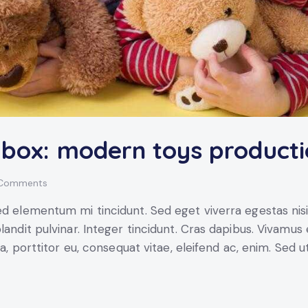
e box: modern toys product
Comments
ed elementum mi tincidunt. Sed eget viverra egestas nis
blandit pulvinar. Integer tincidunt. Cras dapibus. Vivam
la, porttitor eu, consequat vitae, eleifend ac, enim. Sed u