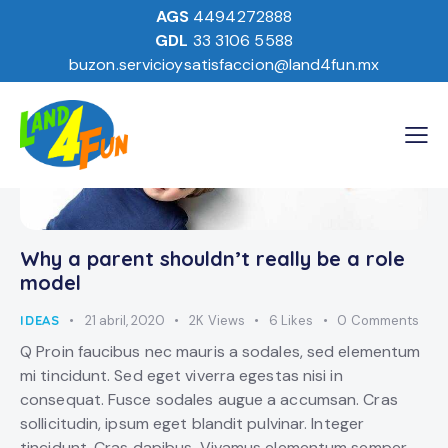
AGS
4494272888
GDL
33 3106 5588
buzon.servicioysatisfaccion@land4fun.mx
Why a parent shouldn’t really be a role
model
IDEAS
21 abril, 2020
2K
Views
6
Likes
0
Comments
Q Proin faucibus nec mauris a sodales, sed elementum
mi tincidunt. Sed eget viverra egestas nisi in
consequat. Fusce sodales augue a accumsan. Cras
sollicitudin, ipsum eget blandit pulvinar. Integer
tincidunt. Cras dapibus. Vivamus elementum semper