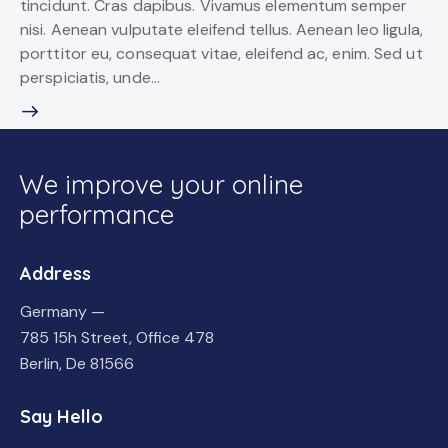
tincidunt. Cras dapibus. Vivamus elementum semper
nisi. Aenean vulputate eleifend tellus. Aenean leo ligula,
porttitor eu, consequat vitae, eleifend ac, enim. Sed ut
perspiciatis, unde…
We improve your online
performance
Address
Germany —
785 15h Street, Office 478
Berlin, De 81566
Say Hello