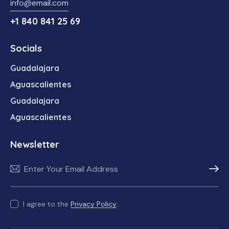
info@email.com
+1 840 841 25 69
Socials
Guadalajara
Aguascalientes
Guadalajara
Aguascalientes
Newsletter
Subscr
I agree to the
Privacy Policy
.