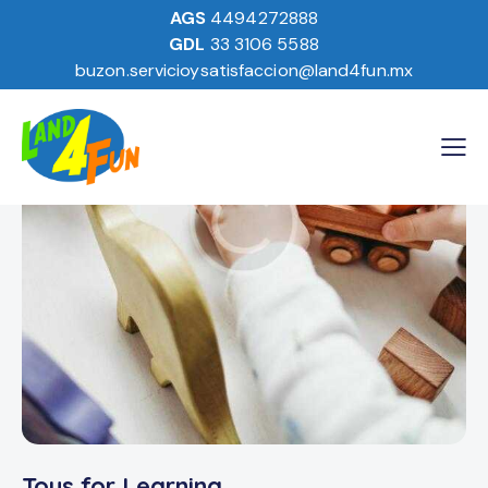
AGS
4494272888
GDL
33 3106 5588
buzon.servicioysatisfaccion@land4fun.mx
Toys for Learning