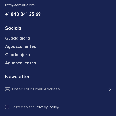
info@email.com
+1 840 841 25 69
Socials
Guadalajara
Aguascalientes
Guadalajara
Aguascalientes
Newsletter
Subscr
I agree to the
Privacy Policy
.